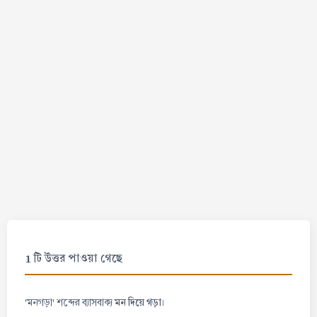
1 টি উত্তর পাওয়া গেছে
মন দিয়ে গড়া
'মনগড়া' শব্দের ব্যাসবাক্য
।