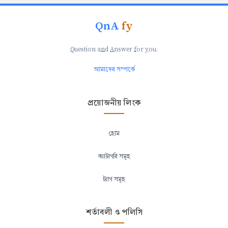
QnA
fy
Q
uestion a
n
d
A
nswer
f
or
y
ou.
আমাদের সম্পর্কে
প্রয়োজনীয় লিংক
হোম
ক্যাটাগরি সমূহ
ট্যাগ সমূহ
শর্তাবলী ও পলিসি