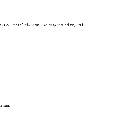
াত ফেরত। এখানে 'বিলাত ফেরত' হচ্ছে সমস্তপদ বা সমাসবদ্ধ পদ।
he sun.