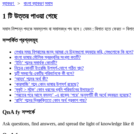
ব্যাকরণ
>
বাংলা ব্যাকরণ
সমাস
1 টি উত্তর পাওয়া গেছে
সমাস নিষ্পন্ন পদকে সমস্তপদ বা সমাসবদ্ধ পদ বলে। যেমন : বিলাত হতে ফেরত = বিল
সম্পর্কিত প্রশ্নসমূহ
লেখার সময় বিশ্রামের জন্য আমরা যে চিহ্নগুলো ব্যবহার করি, সেগুলোকে কি বলে?
বাংলা ভাষার মৌলিক স্বরধ্বনির সংখ্যা কতটি?
‘ইতি’ শব্দের সমার্থক কোনটি?
নিচের কোনটি ইংরেজি উপসর্গ-যোগে গঠিত শব্দ?
দুটি সমবর্ণের একটির পরিবর্তনকে কী বলে?
‘আহব’ শব্দের অর্থ কী?
‘কারসাজি’ শব্দে কোন ভাষার উপসর্গ রয়েছে?
‘মুকুট > মুটুক’ কোন ধরনের ধ্বনি পরিবর্তনের উদাহরণ?
‘শরতের পরে আসে বসন্ত’ -এ বাক্যে ‘পরে’ অনুসর্গটি কী অর্থে ব্যবহৃত হয়েছে?
‘রাশি’ শব্দের দ্বিরুক্তিতে কোন অর্থ প্রকাশ পায়?
QnA fy সম্পর্কে
Ask questions, find answers, and spread the light of knowledge like t