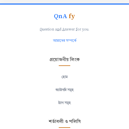
QnA
fy
Q
uestion a
n
d
A
nswer
f
or
y
ou.
আমাদের সম্পর্কে
প্রয়োজনীয় লিংক
হোম
ক্যাটাগরি সমূহ
ট্যাগ সমূহ
শর্তাবলী ও পলিসি