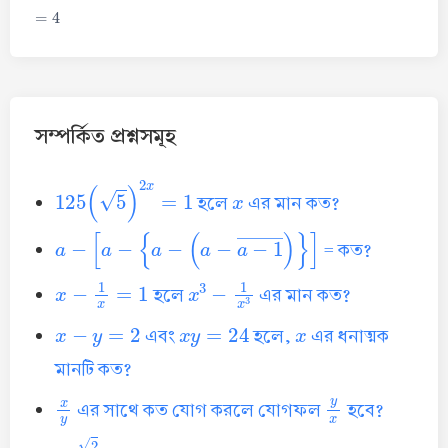
=
4
সম্পর্কিত প্রশ্নসমূহ
125
(
5
)
2
x
=
1
x
হলে
এর মান কত?
a
−
[
a
−
{
a
−
(
a
−
a
−
1
―
)
}
]
= কত?
x
−
1
x
=
1
x
3
−
1
x
3
হলে
এর মান কত?
x
−
y
=
2
x
y
=
24
x
এবং
হলে,
এর ধনাত্মক
মানটি কত?
x
y
y
x
এর সাথে কত যোগ করলে যোগফল
হবে?
2
(
6
+
2
)