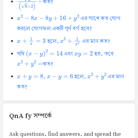
= কত?
x
2
−
8
x
−
8
y
+
16
+
y
2
এর সাথে কত যোগ
করলে যোগফল একটি পূর্ণ বর্গ হবে?
x
+
1
x
=
3
x
3
+
1
x
3
হলে,
এর মান কত?
(
x
−
y
)
2
=
14
x
y
=
2
যদি
এবং
হয়, তবে
x
2
+
y
2
=
কত?
x
+
y
=
8
x
−
y
=
6
x
2
+
y
2
,
হলে,
এর মান
কত?
QnA fy সম্পর্কে
Ask questions, find answers, and spread the