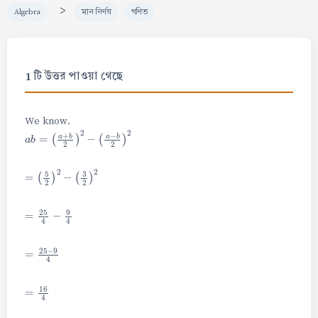
>
Algebra
মান নির্ণয়
গণিত
1 টি উত্তর পাওয়া গেছে
We know,
a
b
=
(
a
+
b
2
)
2
−
(
a
−
b
2
)
2
=
(
5
2
)
2
−
(
3
2
)
2
=
25
4
−
9
4
=
25
−
9
4
=
16
4