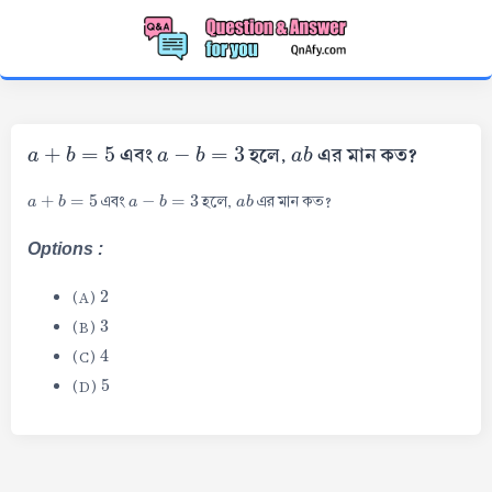
a
+
b
=
5
a
−
b
=
3
a
b
এবং
হলে,
এর মান কত?
a
+
b
=
5
a
−
b
=
3
a
b
এবং
হলে,
এর মান কত?
Options :
2
(A)
3
(B)
4
(C)
5
(D)