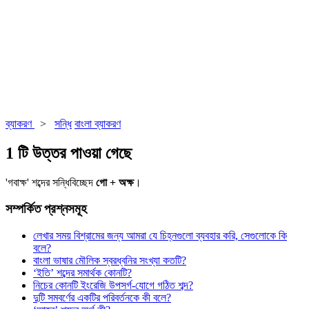
ব্যাকরণ
>
সন্ধি
বাংলা ব্যাকরণ
1 টি উত্তর পাওয়া গেছে
'গবাক্ষ' শব্দের সন্ধিবিচ্ছেদ
গো + অক্ষ
।
সম্পর্কিত প্রশ্নসমূহ
লেখার সময় বিশ্রামের জন্য আমরা যে চিহ্নগুলো ব্যবহার করি, সেগুলোকে কি
বলে?
বাংলা ভাষার মৌলিক স্বরধ্বনির সংখ্যা কতটি?
‘ইতি’ শব্দের সমার্থক কোনটি?
নিচের কোনটি ইংরেজি উপসর্গ-যোগে গঠিত শব্দ?
দুটি সমবর্ণের একটির পরিবর্তনকে কী বলে?