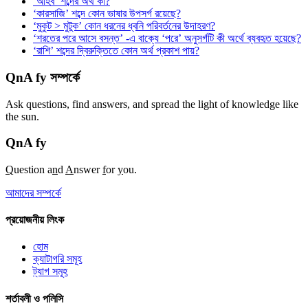
‘আহব’ শব্দের অর্থ কী?
‘কারসাজি’ শব্দে কোন ভাষার উপসর্গ রয়েছে?
‘মুকুট > মুটুক’ কোন ধরনের ধ্বনি পরিবর্তনের উদাহরণ?
‘শরতের পরে আসে বসন্ত’ -এ বাক্যে ‘পরে’ অনুসর্গটি কী অর্থে ব্যবহৃত হয়েছে?
‘রাশি’ শব্দের দ্বিরুক্তিতে কোন অর্থ প্রকাশ পায়?
QnA fy সম্পর্কে
Ask questions, find answers, and spread the light of knowledge like
the sun.
QnA
fy
Q
uestion a
n
d
A
nswer
f
or
y
ou.
আমাদের সম্পর্কে
প্রয়োজনীয় লিংক
হোম
ক্যাটাগরি সমূহ
ট্যাগ সমূহ
শর্তাবলী ও পলিসি