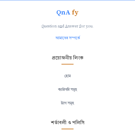
QnA
fy
Q
uestion a
n
d
A
nswer
f
or
y
ou.
আমাদের সম্পর্কে
প্রয়োজনীয় লিংক
হোম
ক্যাটাগরি সমূহ
ট্যাগ সমূহ
শর্তাবলী ও পলিসি