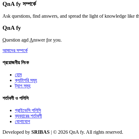
QnA fy সম্পর্কে
Ask questions, find answers, and spread the light of knowledge like t
QnA
fy
Q
uestion a
n
d
A
nswer
f
or
y
ou.
আমাদের সম্পর্কে
প্রয়োজনীয় লিংক
হোম
ক্যাটাগরি সমূহ
ট্যাগ সমূহ
শর্তাবলী ও পলিসি
প্রাইভেসি পলিসি
ব্যবহারের শর্তাবলী
যোগাযোগ
Developed by
SRIBAS
| © 2026 QnA fy. All rights reserved.