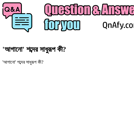
'আগানো' শব্দের সাধুরূপ কী?
'আগানো' শব্দের সাধুরূপ কী?