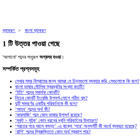
ব্যাকরণ
>
বাংলা ব্যাকরণ
1 টি উত্তর পাওয়া গেছে
'আগানো' শব্দের সাধুরূপ
অগ্রসর হওয়া
।
সম্পর্কিত প্রশ্নসমূহ
লেখার সময় বিশ্রামের জন্য আমরা যে চিহ্নগুলো ব্যবহার করি, সেগুলোকে কি বলে?
বাংলা ভাষার মৌলিক স্বরধ্বনির সংখ্যা কতটি?
‘ইতি’ শব্দের সমার্থক কোনটি?
নিচের কোনটি ইংরেজি উপসর্গ-যোগে গঠিত শব্দ?
দুটি সমবর্ণের একটির পরিবর্তনকে কী বলে?
‘আহব’ শব্দের অর্থ কী?
‘কারসাজি’ শব্দে কোন ভাষার উপসর্গ রয়েছে?
‘মুকুট > মুটুক’ কোন ধরনের ধ্বনি পরিবর্তনের উদাহরণ?
‘শরতের পরে আসে বসন্ত’ -এ বাক্যে ‘পরে’ অনুসর্গটি কী অর্থে ব্যবহৃত হয়েছে?
‘রাশি’ শব্দের দ্বিরুক্তিতে কোন অর্থ প্রকাশ পায়?