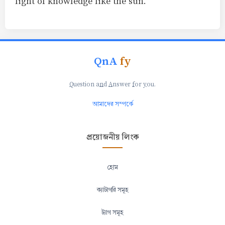
light of knowledge like the sun.
QnA
fy
Q
uestion a
n
d
A
nswer
f
or
y
ou.
আমাদের সম্পর্কে
প্রয়োজনীয় লিংক
হোম
ক্যাটাগরি সমূহ
ট্যাগ সমূহ