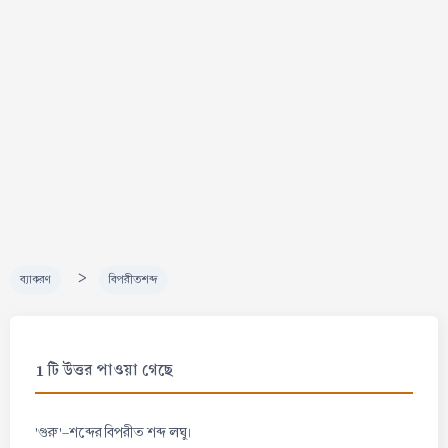
>
ব্যাকরণ
বিপরীতশব্দ
1 টি উত্তর পাওয়া গেছে
লঘু
'গুরু'-শব্দের বিপরীত শব্দ
।