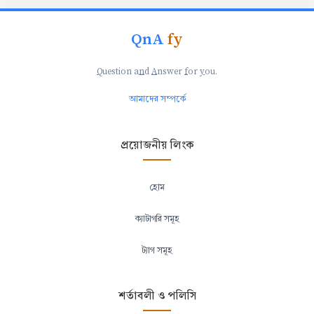
QnA
fy
Q
uestion a
n
d
A
nswer
f
or
y
ou.
আমাদের সম্পর্কে
প্রয়োজনীয় লিংক
হোম
ক্যাটাগরি সমূহ
ট্যাগ সমূহ
শর্তাবলী ও পলিসি