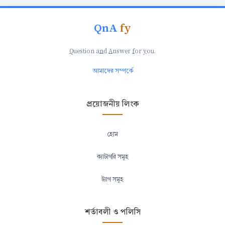
QnA
fy
Q
uestion a
n
d
A
nswer
f
or
y
ou.
আমাদের সম্পর্কে
প্রয়োজনীয় লিংক
হোম
ক্যাটাগরি সমূহ
ট্যাগ সমূহ
শর্তাবলী ও পলিসি