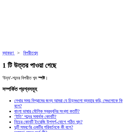
ব্যাকরণ
>
বিপরীতশব্দ
1 টি উত্তর পাওয়া গেছে
'উহ্য'-শব্দের বিপরীত শব্দ
স্পষ্ট
।
সম্পর্কিত প্রশ্নসমূহ
লেখার সময় বিশ্রামের জন্য আমরা যে চিহ্নগুলো ব্যবহার করি, সেগুলোকে কি
বলে?
বাংলা ভাষার মৌলিক স্বরধ্বনির সংখ্যা কতটি?
‘ইতি’ শব্দের সমার্থক কোনটি?
নিচের কোনটি ইংরেজি উপসর্গ-যোগে গঠিত শব্দ?
দুটি সমবর্ণের একটির পরিবর্তনকে কী বলে?