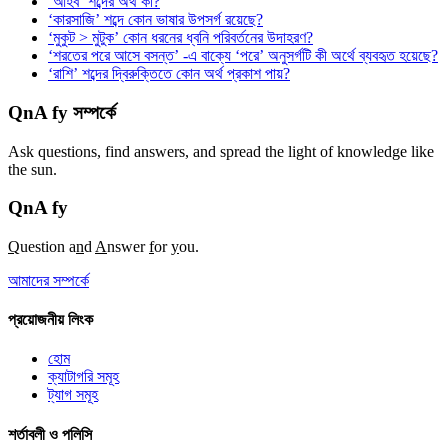
‘আহব’ শব্দের অর্থ কী?
‘কারসাজি’ শব্দে কোন ভাষার উপসর্গ রয়েছে?
‘মুকুট > মুটুক’ কোন ধরনের ধ্বনি পরিবর্তনের উদাহরণ?
‘শরতের পরে আসে বসন্ত’ -এ বাক্যে ‘পরে’ অনুসর্গটি কী অর্থে ব্যবহৃত হয়েছে?
‘রাশি’ শব্দের দ্বিরুক্তিতে কোন অর্থ প্রকাশ পায়?
QnA fy সম্পর্কে
Ask questions, find answers, and spread the light of knowledge like
the sun.
QnA
fy
Q
uestion a
n
d
A
nswer
f
or
y
ou.
আমাদের সম্পর্কে
প্রয়োজনীয় লিংক
হোম
ক্যাটাগরি সমূহ
ট্যাগ সমূহ
শর্তাবলী ও পলিসি