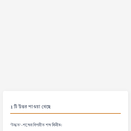
1 টি উত্তর পাওয়া গেছে
বিনীত
'উদ্ধত'-শব্দের বিপরীত শব্দ
।