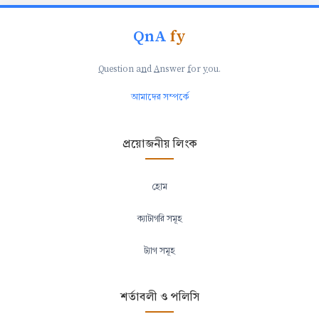
QnA
fy
Q
uestion a
n
d
A
nswer
f
or
y
ou.
আমাদের সম্পর্কে
প্রয়োজনীয় লিংক
হোম
ক্যাটাগরি সমূহ
ট্যাগ সমূহ
শর্তাবলী ও পলিসি