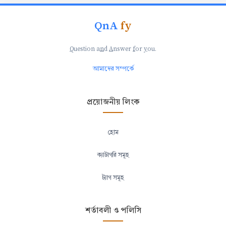
QnA
fy
Q
uestion a
n
d
A
nswer
f
or
y
ou.
আমাদের সম্পর্কে
প্রয়োজনীয় লিংক
হোম
ক্যাটাগরি সমূহ
ট্যাগ সমূহ
শর্তাবলী ও পলিসি