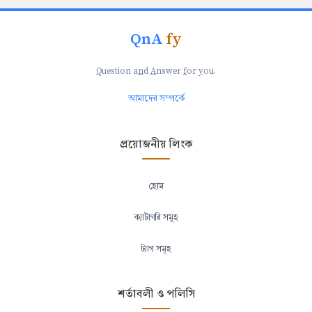
QnA
fy
Q
uestion a
n
d
A
nswer
f
or
y
ou.
আমাদের সম্পর্কে
প্রয়োজনীয় লিংক
হোম
ক্যাটাগরি সমূহ
ট্যাগ সমূহ
শর্তাবলী ও পলিসি