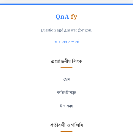
QnA
fy
Q
uestion a
n
d
A
nswer
f
or
y
ou.
আমাদের সম্পর্কে
প্রয়োজনীয় লিংক
হোম
ক্যাটাগরি সমূহ
ট্যাগ সমূহ
শর্তাবলী ও পলিসি