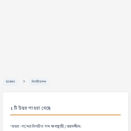
>
ব্যাকরণ
বিপরীতশব্দ
1 টি উত্তর পাওয়া গেছে
ক্ষণস্থায়ী / মরণশীল
'অমর'-শব্দের বিপরীত শব্দ
।