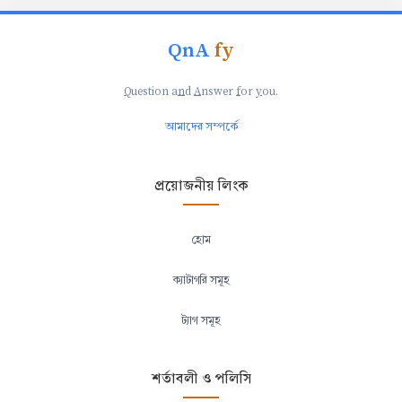
QnA
fy
Q
uestion a
n
d
A
nswer
f
or
y
ou.
আমাদের সম্পর্কে
প্রয়োজনীয় লিংক
হোম
ক্যাটাগরি সমূহ
ট্যাগ সমূহ
শর্তাবলী ও পলিসি