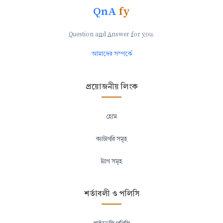
QnA
fy
Q
uestion a
n
d
A
nswer
f
or
y
ou.
আমাদের সম্পর্কে
প্রয়োজনীয় লিংক
হোম
ক্যাটাগরি সমূহ
ট্যাগ সমূহ
শর্তাবলী ও পলিসি