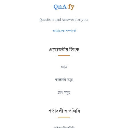
QnA
fy
Q
uestion a
n
d
A
nswer
f
or
y
ou.
আমাদের সম্পর্কে
প্রয়োজনীয় লিংক
হোম
ক্যাটাগরি সমূহ
ট্যাগ সমূহ
শর্তাবলী ও পলিসি