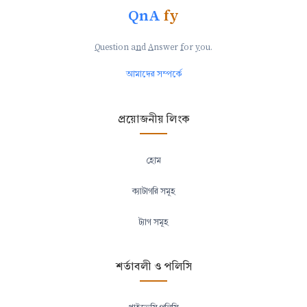
QnA
fy
Q
uestion a
n
d
A
nswer
f
or
y
ou.
আমাদের সম্পর্কে
প্রয়োজনীয় লিংক
হোম
ক্যাটাগরি সমূহ
ট্যাগ সমূহ
শর্তাবলী ও পলিসি