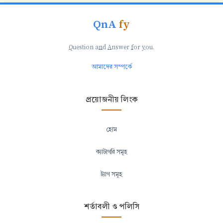
QnA
fy
Q
uestion a
n
d
A
nswer
f
or
y
ou.
আমাদের সম্পর্কে
প্রয়োজনীয় লিংক
হোম
ক্যাটাগরি সমূহ
ট্যাগ সমূহ
শর্তাবলী ও পলিসি