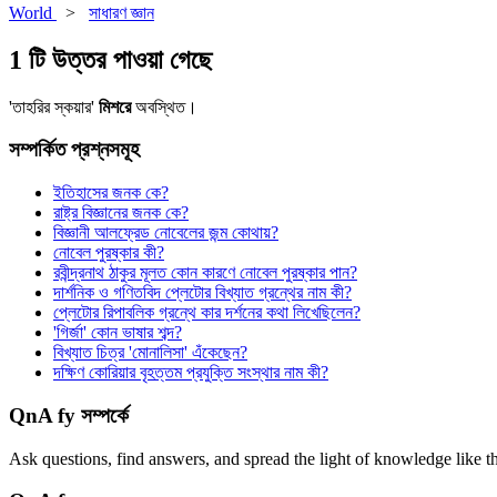
World
>
সাধারণ জ্ঞান
1 টি উত্তর পাওয়া গেছে
'তাহরির স্কয়ার'
মিশরে
অবস্থিত।
সম্পর্কিত প্রশ্নসমূহ
ইতিহাসের জনক কে?
রাষ্ট্র বিজ্ঞানের জনক কে?
বিজ্ঞানী আলফ্রেড নোবেলের জন্ম কোথায়?
নোবেল পুরষ্কার কী?
রবীন্দ্রনাথ ঠাকুর মূলত কোন কারণে নোবেল পুরষ্কার পান?
দার্শনিক ও গণিতবিদ প্লেটোর বিখ্যাত গ্রন্থের নাম কী?
প্লেটোর রিপাবলিক গ্রন্থে কার দর্শনের কথা লিখেছিলেন?
'গির্জা' কোন ভাষার শব্দ?
বিখ্যাত চিত্র 'মোনালিসা' এঁকেছেন?
দক্ষিণ কোরিয়ার বৃহত্তম প্রযুক্তি সংস্থার নাম কী?
QnA fy সম্পর্কে
Ask questions, find answers, and spread the light of knowledge like t