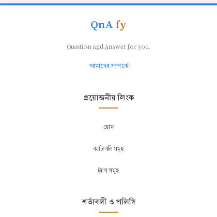
QnA
fy
Q
uestion a
n
d
A
nswer
f
or
y
ou.
আমাদের সম্পর্কে
প্রয়োজনীয় লিংক
হোম
ক্যাটাগরি সমূহ
ট্যাগ সমূহ
শর্তাবলী ও পলিসি