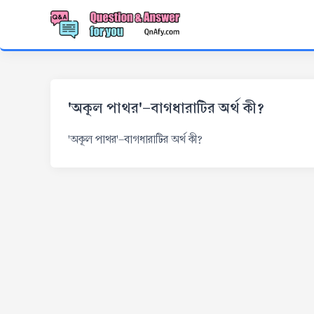
'অকূল পাথর'-বাগধারাটির অর্থ কী?
'অকূল পাথর'-বাগধারাটির অর্থ কী?