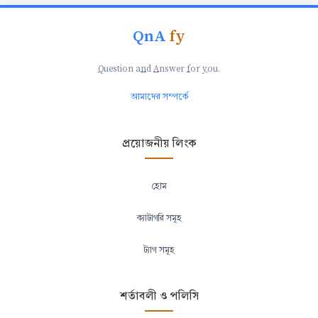
QnA
fy
Q
uestion a
n
d
A
nswer
f
or
y
ou.
আমাদের সম্পর্কে
প্রয়োজনীয় লিংক
হোম
ক্যাটাগরি সমূহ
ট্যাগ সমূহ
শর্তাবলী ও পলিসি