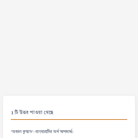
1 টি উত্তর পাওয়া গেছে
অপদার্থ
'অকাল কুস্মান্ড'-বাগধারাটির অর্থ
।