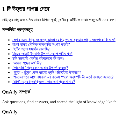
1 টি উত্তর পাওয়া গেছে
সাহিত্যে সাধু এবং চলিত ভাষার মিশ্রণ খুবই দূষণীয়। এইটাকে ভাষার গুরুচন্ডালী দোষ বলে
সম্পর্কিত প্রশ্নসমূহ
লেখার সময় বিশ্রামের জন্য আমরা যে চিহ্নগুলো ব্যবহার করি, সেগুলোকে কি বলে?
বাংলা ভাষার মৌলিক স্বরধ্বনির সংখ্যা কতটি?
‘ইতি’ শব্দের সমার্থক কোনটি?
নিচের কোনটি ইংরেজি উপসর্গ-যোগে গঠিত শব্দ?
দুটি সমবর্ণের একটির পরিবর্তনকে কী বলে?
‘আহব’ শব্দের অর্থ কী?
‘কারসাজি’ শব্দে কোন ভাষার উপসর্গ রয়েছে?
‘মুকুট > মুটুক’ কোন ধরনের ধ্বনি পরিবর্তনের উদাহরণ?
‘শরতের পরে আসে বসন্ত’ -এ বাক্যে ‘পরে’ অনুসর্গটি কী অর্থে ব্যবহৃত হয়েছে?
‘রাশি’ শব্দের দ্বিরুক্তিতে কোন অর্থ প্রকাশ পায়?
QnA fy সম্পর্কে
Ask questions, find answers, and spread the light of knowledge like t
QnA
fy