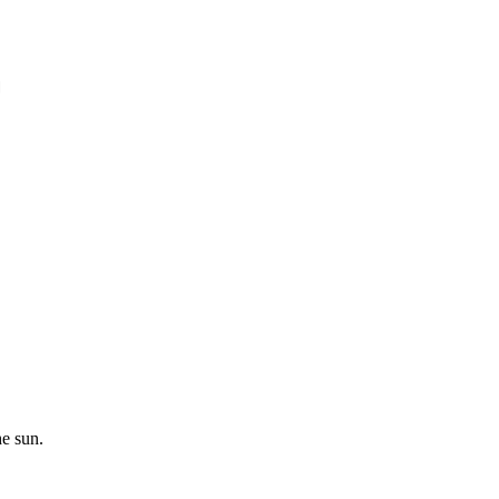
।
he sun.