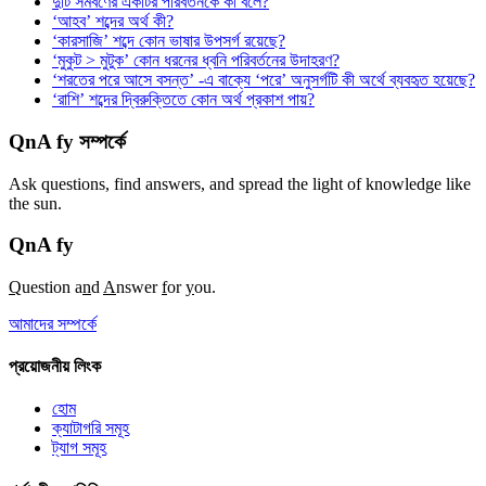
দুটি সমবর্ণের একটির পরিবর্তনকে কী বলে?
‘আহব’ শব্দের অর্থ কী?
‘কারসাজি’ শব্দে কোন ভাষার উপসর্গ রয়েছে?
‘মুকুট > মুটুক’ কোন ধরনের ধ্বনি পরিবর্তনের উদাহরণ?
‘শরতের পরে আসে বসন্ত’ -এ বাক্যে ‘পরে’ অনুসর্গটি কী অর্থে ব্যবহৃত হয়েছে?
‘রাশি’ শব্দের দ্বিরুক্তিতে কোন অর্থ প্রকাশ পায়?
QnA fy সম্পর্কে
Ask questions, find answers, and spread the light of knowledge like
the sun.
QnA
fy
Q
uestion a
n
d
A
nswer
f
or
y
ou.
আমাদের সম্পর্কে
প্রয়োজনীয় লিংক
হোম
ক্যাটাগরি সমূহ
ট্যাগ সমূহ