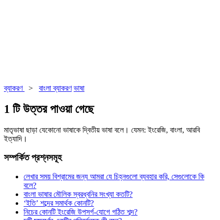
ব্যাকরণ
>
বাংলা ব্যাকরণ
ভাষা
1 টি উত্তর পাওয়া গেছে
মাতৃভাষা ছাড়া যেকোনো ভাষাকে দ্বিতীয় ভাষা বলে। যেমন: ইংরেজি, বাংলা, আরবি
ইত্যাদি।
সম্পর্কিত প্রশ্নসমূহ
লেখার সময় বিশ্রামের জন্য আমরা যে চিহ্নগুলো ব্যবহার করি, সেগুলোকে কি
বলে?
বাংলা ভাষার মৌলিক স্বরধ্বনির সংখ্যা কতটি?
‘ইতি’ শব্দের সমার্থক কোনটি?
নিচের কোনটি ইংরেজি উপসর্গ-যোগে গঠিত শব্দ?