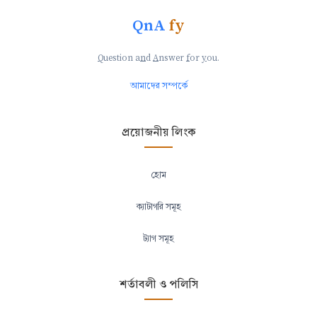
QnA
fy
Q
uestion a
n
d
A
nswer
f
or
y
ou.
আমাদের সম্পর্কে
প্রয়োজনীয় লিংক
হোম
ক্যাটাগরি সমূহ
ট্যাগ সমূহ
শর্তাবলী ও পলিসি