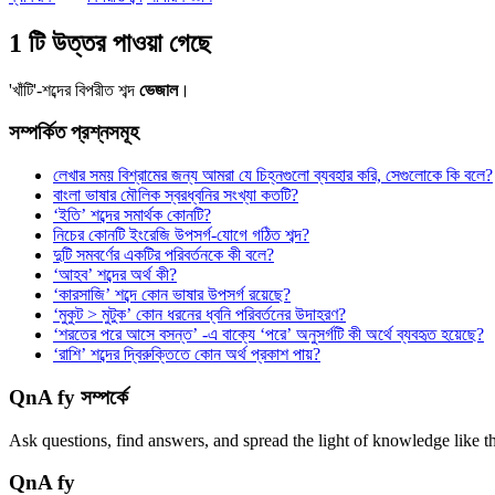
1 টি উত্তর পাওয়া গেছে
'খাঁটি'-শব্দের বিপরীত শব্দ
ভেজাল
।
সম্পর্কিত প্রশ্নসমূহ
লেখার সময় বিশ্রামের জন্য আমরা যে চিহ্নগুলো ব্যবহার করি, সেগুলোকে কি বলে?
বাংলা ভাষার মৌলিক স্বরধ্বনির সংখ্যা কতটি?
‘ইতি’ শব্দের সমার্থক কোনটি?
নিচের কোনটি ইংরেজি উপসর্গ-যোগে গঠিত শব্দ?
দুটি সমবর্ণের একটির পরিবর্তনকে কী বলে?
‘আহব’ শব্দের অর্থ কী?
‘কারসাজি’ শব্দে কোন ভাষার উপসর্গ রয়েছে?
‘মুকুট > মুটুক’ কোন ধরনের ধ্বনি পরিবর্তনের উদাহরণ?
‘শরতের পরে আসে বসন্ত’ -এ বাক্যে ‘পরে’ অনুসর্গটি কী অর্থে ব্যবহৃত হয়েছে?
‘রাশি’ শব্দের দ্বিরুক্তিতে কোন অর্থ প্রকাশ পায়?
QnA fy সম্পর্কে
Ask questions, find answers, and spread the light of knowledge like t
QnA
fy