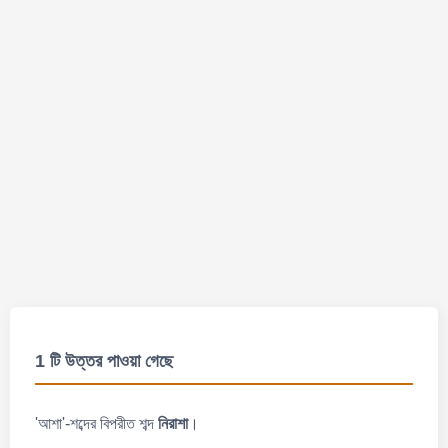
1 টি উত্তর পাওয়া গেছে
'আশা'-শব্দের বিপরীত শব্দ
নিরাশা
।