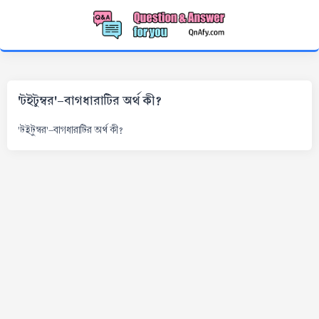
'টইটুম্বর'-বাগধারাটির অর্থ কী?
'টইটুম্বর'-বাগধারাটির অর্থ কী?