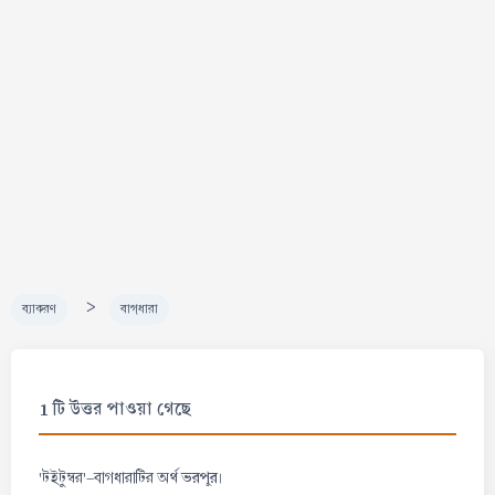
>
ব্যাকরণ
বাগ্‌ধারা
1 টি উত্তর পাওয়া গেছে
ভরপুর
'টইটুম্বর'-বাগধারাটির অর্থ
।