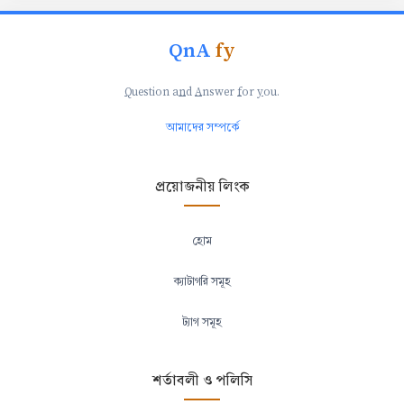
QnA
fy
Q
uestion a
n
d
A
nswer
f
or
y
ou.
আমাদের সম্পর্কে
প্রয়োজনীয় লিংক
হোম
ক্যাটাগরি সমূহ
ট্যাগ সমূহ
শর্তাবলী ও পলিসি