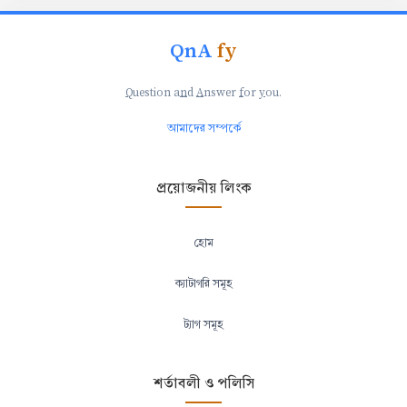
QnA
fy
Q
uestion a
n
d
A
nswer
f
or
y
ou.
আমাদের সম্পর্কে
প্রয়োজনীয় লিংক
হোম
ক্যাটাগরি সমূহ
ট্যাগ সমূহ
শর্তাবলী ও পলিসি