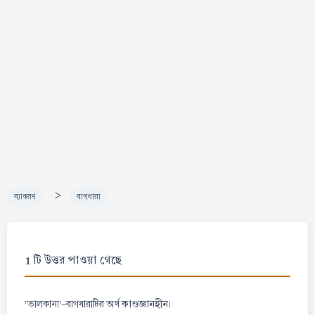
>
ব্যাকরণ
বাগ্‌ধারা
1 টি উত্তর পাওয়া গেছে
কাণ্ডজ্ঞানহীন
'তালকানা'-বাগধারাটির অর্থ
।