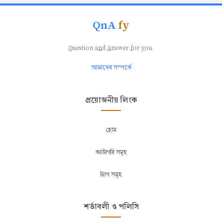
QnA
fy
Q
uestion a
n
d
A
nswer
f
or
y
ou.
আমাদের সম্পর্কে
প্রয়োজনীয় লিংক
হোম
ক্যাটাগরি সমূহ
ট্যাগ সমূহ
শর্তাবলী ও পলিসি