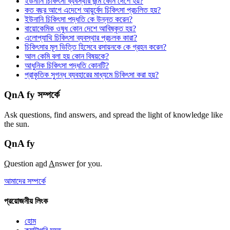
ইউনানি চিকিৎসা ব্যবস্থার জন্ম কোন দেশে হয়?
কত বছর আগে এদেশে আয়ুর্বেদ চিকিৎসা প্রচলিত হয়?
ইউনানি চিকিৎসা পদ্ধতি কে উন্নত করেন?
বায়োকেমিক ওষুধ কোন দেশে আবিষ্কৃত হয়?
এলোপ্যাথি চিকিৎসা ব্যবস্থার প্রচলক কারা?
চিকিৎসার মূল ভিত্তি হিসেবে রসায়নকে কে গ্রহন করেন?
আল কেমি বলা হয় কোন বিষয়কে?
আধুনিক চিকিৎসা পদ্ধতি কোনটি?
প্রাকৃতিক সুগন্ধ ব্যবহারের মাধ্যমে চিকিৎসা করা হয়?
QnA fy সম্পর্কে
Ask questions, find answers, and spread the light of knowledge like
the sun.
QnA
fy
Q
uestion a
n
d
A
nswer
f
or
y
ou.
আমাদের সম্পর্কে
প্রয়োজনীয় লিংক
হোম