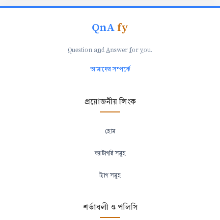
QnA
fy
Q
uestion a
n
d
A
nswer
f
or
y
ou.
আমাদের সম্পর্কে
প্রয়োজনীয় লিংক
হোম
ক্যাটাগরি সমূহ
ট্যাগ সমূহ
শর্তাবলী ও পলিসি