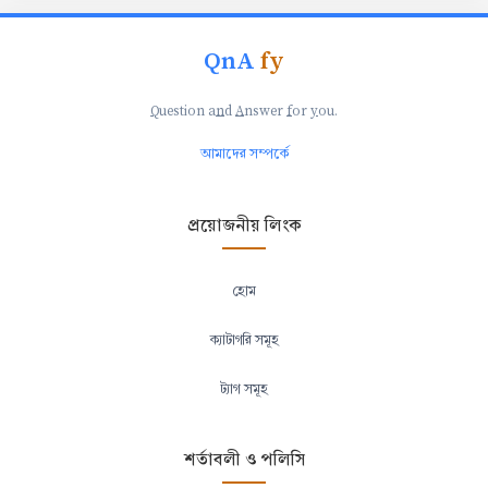
QnA
fy
Q
uestion a
n
d
A
nswer
f
or
y
ou.
আমাদের সম্পর্কে
প্রয়োজনীয় লিংক
হোম
ক্যাটাগরি সমূহ
ট্যাগ সমূহ
শর্তাবলী ও পলিসি