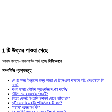
1 টি উত্তর পাওয়া গেছে
'কাগজ কলমে'- বাগধারাটির অর্থ হচ্ছে
লিখিতভাবে
।
সম্পর্কিত প্রশ্নসমূহ
লেখার সময় বিশ্রামের জন্য আমরা যে চিহ্নগুলো ব্যবহার করি, সেগুলোকে কি
বলে?
বাংলা ভাষার মৌলিক স্বরধ্বনির সংখ্যা কতটি?
‘ইতি’ শব্দের সমার্থক কোনটি?
নিচের কোনটি ইংরেজি উপসর্গ-যোগে গঠিত শব্দ?
দুটি সমবর্ণের একটির পরিবর্তনকে কী বলে?
‘আহব’ শব্দের অর্থ কী?
‘কারসাজি’ শব্দে কোন ভাষার উপসর্গ রয়েছে?