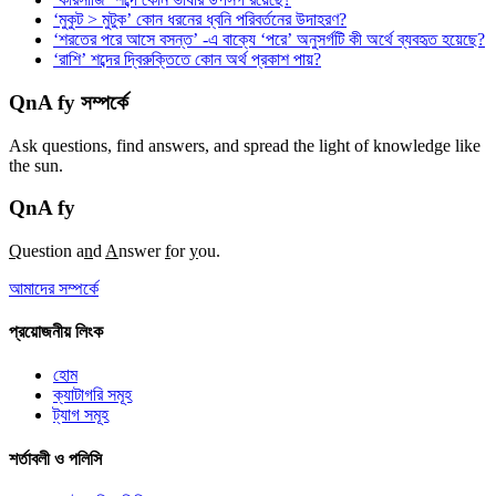
‘মুকুট > মুটুক’ কোন ধরনের ধ্বনি পরিবর্তনের উদাহরণ?
‘শরতের পরে আসে বসন্ত’ -এ বাক্যে ‘পরে’ অনুসর্গটি কী অর্থে ব্যবহৃত হয়েছে?
‘রাশি’ শব্দের দ্বিরুক্তিতে কোন অর্থ প্রকাশ পায়?
QnA fy সম্পর্কে
Ask questions, find answers, and spread the light of knowledge like
the sun.
QnA
fy
Q
uestion a
n
d
A
nswer
f
or
y
ou.
আমাদের সম্পর্কে
প্রয়োজনীয় লিংক
হোম
ক্যাটাগরি সমূহ
ট্যাগ সমূহ
শর্তাবলী ও পলিসি