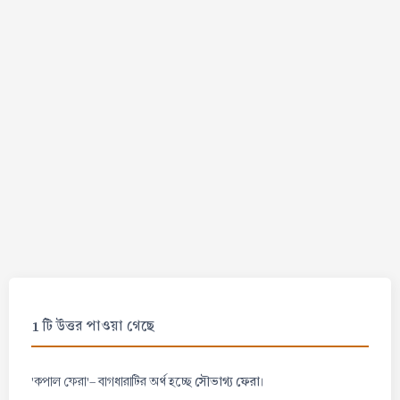
1 টি উত্তর পাওয়া গেছে
সৌভাগ্য ফেরা
'কপাল ফেরা'- বাগধারাটির অর্থ হচ্ছে
।