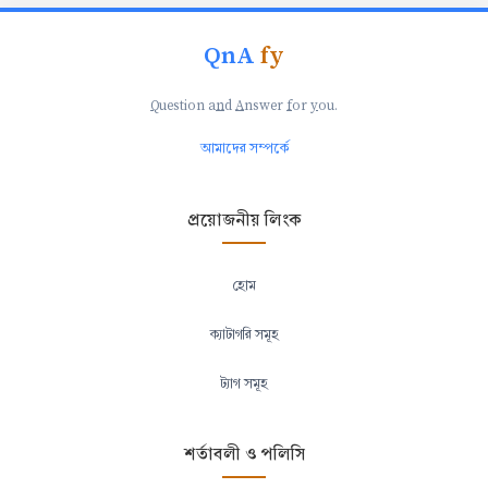
QnA
fy
Q
uestion a
n
d
A
nswer
f
or
y
ou.
আমাদের সম্পর্কে
প্রয়োজনীয় লিংক
হোম
ক্যাটাগরি সমূহ
ট্যাগ সমূহ
শর্তাবলী ও পলিসি