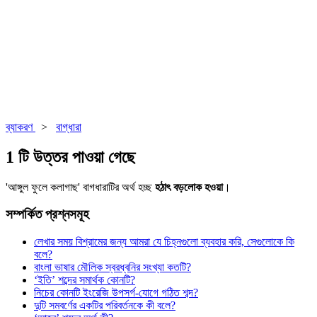
ব্যাকরণ
>
বাগ্‌ধারা
1 টি উত্তর পাওয়া গেছে
'আঙ্গুল ফুলে কলাগাছ' বাগধারাটির অর্থ হচ্ছ
হঠাৎ বড়লোক হওয়া
।
সম্পর্কিত প্রশ্নসমূহ
লেখার সময় বিশ্রামের জন্য আমরা যে চিহ্নগুলো ব্যবহার করি, সেগুলোকে কি
বলে?
বাংলা ভাষার মৌলিক স্বরধ্বনির সংখ্যা কতটি?
‘ইতি’ শব্দের সমার্থক কোনটি?
নিচের কোনটি ইংরেজি উপসর্গ-যোগে গঠিত শব্দ?
দুটি সমবর্ণের একটির পরিবর্তনকে কী বলে?