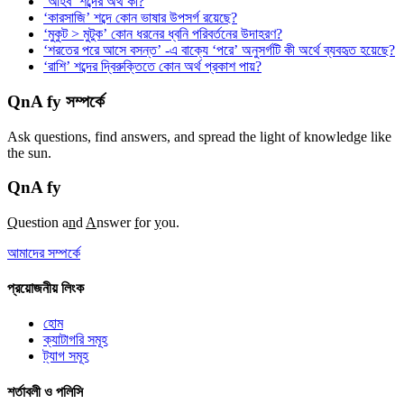
‘আহব’ শব্দের অর্থ কী?
‘কারসাজি’ শব্দে কোন ভাষার উপসর্গ রয়েছে?
‘মুকুট > মুটুক’ কোন ধরনের ধ্বনি পরিবর্তনের উদাহরণ?
‘শরতের পরে আসে বসন্ত’ -এ বাক্যে ‘পরে’ অনুসর্গটি কী অর্থে ব্যবহৃত হয়েছে?
‘রাশি’ শব্দের দ্বিরুক্তিতে কোন অর্থ প্রকাশ পায়?
QnA fy সম্পর্কে
Ask questions, find answers, and spread the light of knowledge like
the sun.
QnA
fy
Q
uestion a
n
d
A
nswer
f
or
y
ou.
আমাদের সম্পর্কে
প্রয়োজনীয় লিংক
হোম
ক্যাটাগরি সমূহ
ট্যাগ সমূহ
শর্তাবলী ও পলিসি