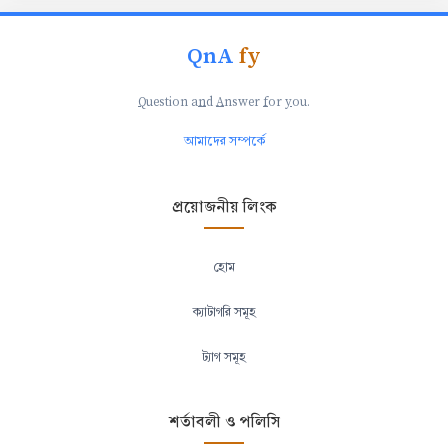
QnA
fy
Q
uestion a
n
d
A
nswer
f
or
y
ou.
আমাদের সম্পর্কে
প্রয়োজনীয় লিংক
হোম
ক্যাটাগরি সমূহ
ট্যাগ সমূহ
শর্তাবলী ও পলিসি