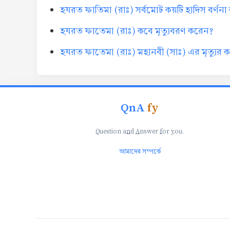
হযরত ফাতিমা (রাঃ) সর্বমোট কয়টি হাদিস বর্ণন
হযরত ফাতেমা (রাঃ) কবে মৃত্যুবরণ করেন?
হযরত ফাতেমা (রাঃ) মহানবী (সাঃ) এর মৃত্যুর 
QnA
fy
Q
uestion a
n
d
A
nswer
f
or
y
ou.
আমাদের সম্পর্কে