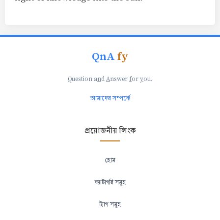
QnA
fy
Q
uestion a
n
d
A
nswer
f
or
y
ou.
আমাদের সম্পর্কে
প্রয়োজনীয় লিংক
হোম
ক্যাটাগরি সমূহ
ট্যাগ সমূহ