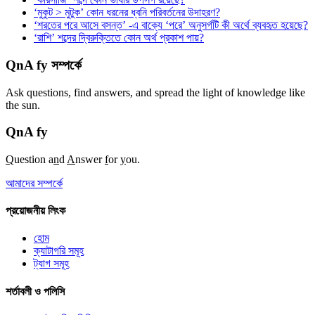
‘মুকুট > মুটুক’ কোন ধরনের ধ্বনি পরিবর্তনের উদাহরণ?
‘শরতের পরে আসে বসন্ত’ -এ বাক্যে ‘পরে’ অনুসর্গটি কী অর্থে ব্যবহৃত হয়েছে?
‘রাশি’ শব্দের দ্বিরুক্তিতে কোন অর্থ প্রকাশ পায়?
QnA fy সম্পর্কে
Ask questions, find answers, and spread the light of knowledge like
the sun.
QnA
fy
Q
uestion a
n
d
A
nswer
f
or
y
ou.
আমাদের সম্পর্কে
প্রয়োজনীয় লিংক
হোম
ক্যাটাগরি সমূহ
ট্যাগ সমূহ
শর্তাবলী ও পলিসি