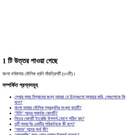
1 টি উত্তর পাওয়া গেছে
বাংলা বর্ণমালায় মৌলিক ধ্বনি সাঁয়ত্রিশটি (৩৭টি)।
সম্পর্কিত প্রশ্নসমূহ
লেখার সময় বিশ্রামের জন্য আমরা যে চিহ্নগুলো ব্যবহার করি, সেগুলোকে কি
বলে?
বাংলা ভাষার মৌলিক স্বরধ্বনির সংখ্যা কতটি?
‘ইতি’ শব্দের সমার্থক কোনটি?
নিচের কোনটি ইংরেজি উপসর্গ-যোগে গঠিত শব্দ?
দুটি সমবর্ণের একটির পরিবর্তনকে কী বলে?
‘আহব’ শব্দের অর্থ কী?
‘কারসাজি’ শব্দে কোন ভাষার উপসর্গ রয়েছে?