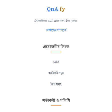
QnA
fy
Q
uestion a
n
d
A
nswer
f
or
y
ou.
আমাদের সম্পর্কে
প্রয়োজনীয় লিংক
হোম
ক্যাটাগরি সমূহ
ট্যাগ সমূহ
শর্তাবলী ও পলিসি