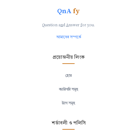
QnA
fy
Q
uestion a
n
d
A
nswer
f
or
y
ou.
আমাদের সম্পর্কে
প্রয়োজনীয় লিংক
হোম
ক্যাটাগরি সমূহ
ট্যাগ সমূহ
শর্তাবলী ও পলিসি