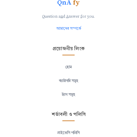
QnA
fy
Q
uestion a
n
d
A
nswer
f
or
y
ou.
আমাদের সম্পর্কে
প্রয়োজনীয় লিংক
হোম
ক্যাটাগরি সমূহ
ট্যাগ সমূহ
শর্তাবলী ও পলিসি
প্রাইভেসি পলিসি