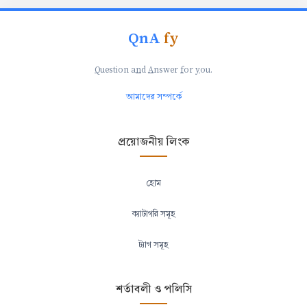
QnA
fy
Q
uestion a
n
d
A
nswer
f
or
y
ou.
আমাদের সম্পর্কে
প্রয়োজনীয় লিংক
হোম
ক্যাটাগরি সমূহ
ট্যাগ সমূহ
শর্তাবলী ও পলিসি