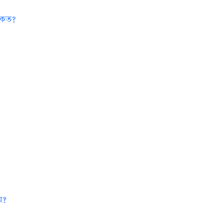
া কত?
য়?