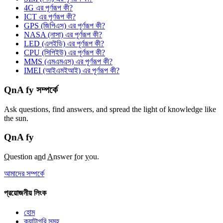
4G এর পূর্ণরূপ কী?
ICT এর পূর্ণরূপ কী?
GPS (জিপিএস) এর পূর্ণরূপ কী?
NASA (নাসা) এর পূর্ণরূপ কী?
LED (এলইডি) এর পূর্ণরূপ কী?
CPU (সিপিইউ) এর পূর্ণরূপ কী?
MMS (এমএমএস) এর পূর্ণরূপ কী?
IMEI (আইএমইআই) এর পূর্ণরূপ কী?
QnA fy সম্পর্কে
Ask questions, find answers, and spread the light of knowledge like
the sun.
QnA
fy
Q
uestion a
n
d
A
nswer
f
or
y
ou.
আমাদের সম্পর্কে
প্রয়োজনীয় লিংক
হোম
ক্যাটাগরি সমূহ