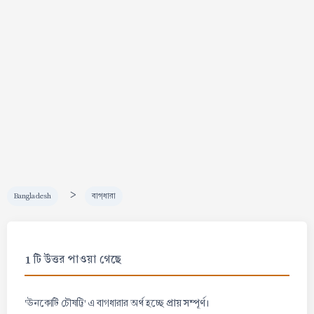
>
Bangladesh
বাগ্‌ধারা
1 টি উত্তর পাওয়া গেছে
প্রায় সম্পূর্ণ।
'ঊনকোটি চৌষট্টি' এ বাগধারার অর্থ হচ্ছে