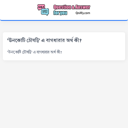
'ঊনকোটি চৌষট্টি' এ বাগধারার অর্থ কী?
'ঊনকোটি চৌষট্টি' এ বাগধারার অর্থ কী?